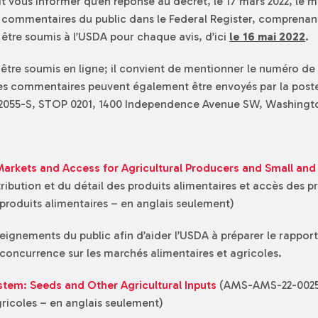
 vous informer qu’en réponse au décret, le 17 mars 2022, le mi
de commentaires du public dans le Federal Register, compren
être soumis à l’USDA pour chaque avis, d’ici
le 16 mai 2022
.
être soumis en ligne; il convient de mentionner le numéro de 
s commentaires peuvent également être envoyés par la poste, 
 2055-S, STOP 0201, 1400 Independence Avenue SW, Washingt
 Markets and Access for Agricultural Producers and Small an
ribution et du détail des produits alimentaires et accès des p
roduits alimentaires – en anglais seulement)
seignements du public afin d’aider l’USDA à préparer le rapport 
 concurrence sur les marchés alimentaires et agricoles.
stem: Seeds and Other Agricultural Inputs
(AMS-AMS-22-0025) 
gricoles – en anglais seulement)