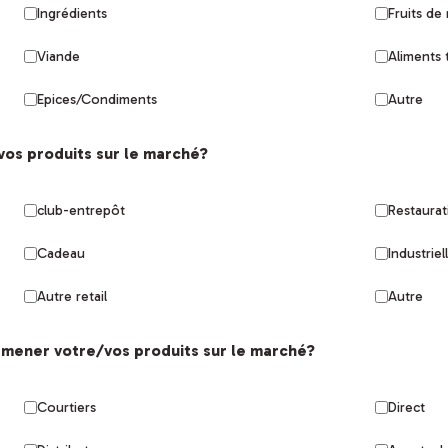
Ingrédients
Fruits de
Viande
Aliments 
Épices/Condiments
Autre
vos produits sur le marché?
club-entrepôt
Restaurat
Cadeau
Industriel
Autre retail
Autre
 amener votre/vos produits sur le marché?
Courtiers
Direct