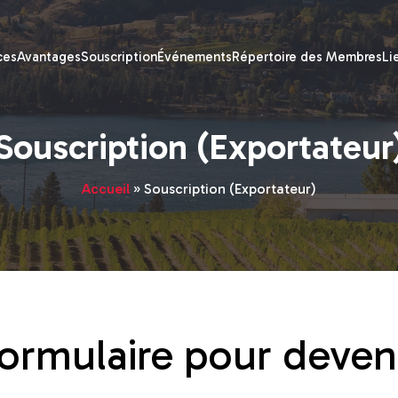
ces
Avantages
Souscription
Événements
Répertoire des Membres
Li
Souscription (Exportateur
Accueil
»
Souscription (Exportateur)
formulaire pour deven