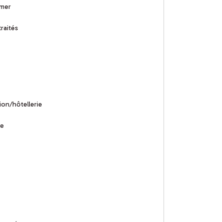
 mer
traités
ion/hôtellerie
le