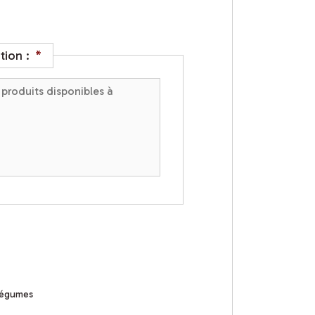
tion :
*
 légumes