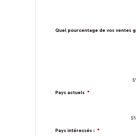
Quel pourcentage de vos ventes g
S
Pays actuels
*
S'
Pays intéressés :
*