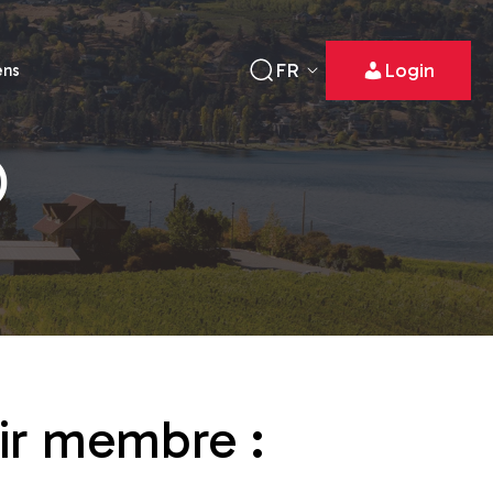
FR
Login
ens
)
ir membre :