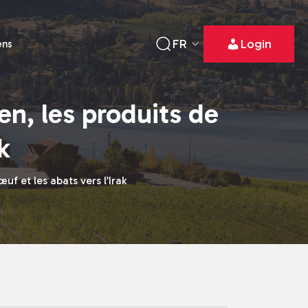
FR
Login
ens
n, les produits de
k
f et les abats vers l’Irak