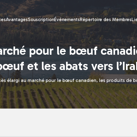
ces
Avantages
Souscription
Événements
Répertoire des Membres
Li
arché pour le bœuf canadie
bœuf et les abats vers l’Ira
ès élargi au marché pour le bœuf canadien, les produits de bœu